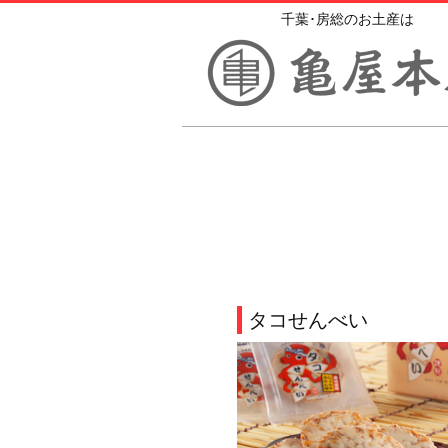
千葉･房総のお土産は
タコせんべい