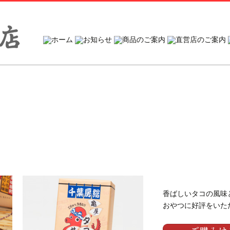
コ
ン
テ
ン
ツ
へ
ス
キ
ッ
プ
香ばしいタコの風味
おやつに好評をいた